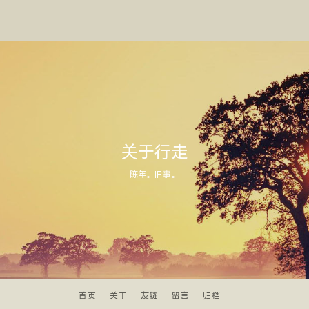
关于行走
陈年。旧事。
首页
关于
友链
留言
归档