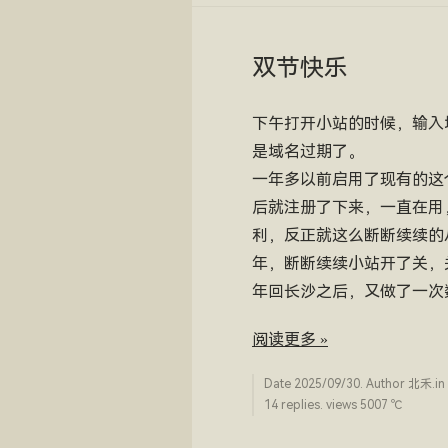
双节快乐
下午打开小站的时候，输入
是域名过期了。
一年多以前启用了现有的这
后就注册了下来，一直在用
利，反正就这么断断续续的从
年，断断续续小站开了关，关
年回长沙之后，又做了一次
阅读更多 »
Date
2025/09/30
. Author
北禾
.in
14 replies. views 5007 ­℃