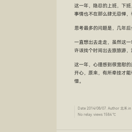
这一年，隐忍的上班，下班
事情也不在那么肆无忌惮，
思考最多的问题是，几年后
一直想出去走走，虽然这一
许该找个时间出去旅旅游，
这一年，心理感到很宽慰的
开心，原来，有所牵挂才能
惜。
Date
2014/08/07
. Author
北禾
.in
No relay. views 1584 ­℃