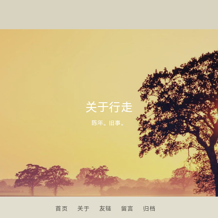
关于行走
陈年。旧事。
首页
关于
友链
留言
归档