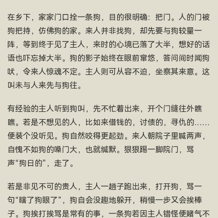
在乡下，家家门口拴一条狗，目的很明确：把门。人的门被
狗把持，仿佛狗的家。来人并非找狗，却先要与狗较量一
阵，等到终于见了主人，来时的心境已落了大半，想好的话
语也吓忘掉大半。狗的影子始终在眼前窜悠，答问间时闻狗
吠，令来人惊魂不定。主人则可从容不迫，坐察其来意。这
叫未与人来先与狗往。
有经验的主人听到狗叫，先不忙着出来，开个门缝往外瞧
瞧。若是不想见的人，比如来借钱的，讨债的，寻仇的……
便装个没听见。狗自然咬得更起劲。来人朝院子里喊两声，
自愧不如狗的嗓门大，也就缄默。狠狠踢一脚院门，骂
声“狗日的”，走了。
若是非见不可的贵人，主人一趟子跑出来，打开狗，骂一
句“瞎了狗眼了”，狗自会没趣地躲开，稍慢一步又会挨棒
子。狗挨打挨骂是常有的事，一条狗若因主人错怪便赌气不