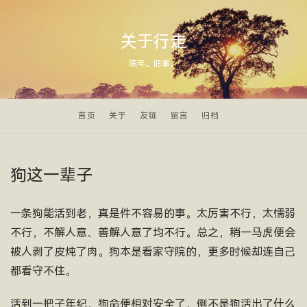
关于行走
陈年。旧事。
首页
关于
友链
留言
归档
狗这一辈子
一条狗能活到老，真是件不容易的事。太厉害不行，太懦弱
不行，不解人意、善解人意了均不行。总之，稍一马虎便会
被人剥了皮炖了肉。狗本是看家守院的，更多时候却连自己
都看守不住。
活到一把子年纪，狗命便相对安全了，倒不是狗活出了什么