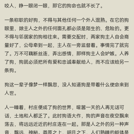
咬人，睁一眼闭一眼，那它的狗命也就不长了。
一条称职的好狗，不得与其他任何一个外人混熟。在它的狗
眼里，除主人之外的任何面孔都必须是陌生的、危险的。更
不得与邻居家的狗相往来。需要交配时，两家狗主人自会商
量好了，公母牵到一起，主人在一旁监督着。事情完了就完
了。万不可藕断丝连，弄出感情，那样狗主人会妒嫉。人养
了狗，狗就必须把所有爱和忠诚奉献给人，而不应该给另一
条狗。
狗这一辈子像梦一样飘忽，没人知道狗是带着什么使命来到
人世。
人一睡着，村庄便成了狗的世界，喧嚣一天的人再无话可
话，土地和人都乏了。此时狗语大作，狗的声音在夜空飘来
荡去，将远远近近的村庄连在一起。那是人之外的另一种声
音，飘远、神秘。莽原之上，明月之下，人们熟睡的躯体是