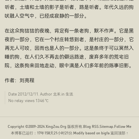
听者，土墙和土墙的影子是听者，路是听者。年代久远的狗
吠融人空气中，已经成寂静的一部分。
在这众狗狺狺的夜晚，肯定有一条老狗，默不作声。它是黑
夜的一部分，它在一个村庄转悠到老，是村庄的一部分，它
再无人可咬，因而也是人的一部分。这是条终于可以冥然入
睡的狗，在人们久不再去的僻远路途，废弃多年的荒宅旧
院，这条狗来回地走动，眼中满是人们多年前的陈事旧影。
作者：刘亮程
Date
2012/12/11
. Author
北禾
.in
生活
.
No relay. views 1346 ­℃
Copyright ©2009-2024
XingZou.Org
版权所有.
Blog RSS
.
Sitemap
.
Follow Me
本博客已运行：
17年158天21小时21分
.Modify based on bigfa
返回顶部 ↑