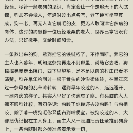
经验。尽管一条老狗的见识，肯定会让一个走遍天下的人吃
惊。狗却不会像人，年轻时咬出点名气，老了便可坐享其
成。狗一老，再无人谋它脱毛的皮，更无人敢问津它多病的
肉体，这时的狗很像一位历经沧桑的老人，世界已拿它没有
办法，只好撒手，交给时间和命。
一条熬出来的狗，熬到拴它的铁链朽了，不挣而断。养它的
主人也入暮年，明知这条狗再走不到哪里，就随它去吧。狗
摇摇晃晃走出院门，四下里望望，是不是以前的村庄已看不
清楚。狗在早年捡到过一根干骨头的沙沟梁转转，在早年恋
过一条母狗的乱草滩转转，遇到早年咬过的人，远远避开，
一副内疚的样子。其实人早好了伤疤忘了疼。有头脑的人大
都不跟狗计较，有句俗话：狗咬了你你还去咬狗吗？与狗相
咬，除了啃一嘴狗毛你又能占到啥便宜。被狗咬过的人，大
都把仇记恨在主人身上，而主人又一股脑把责任全推到狗身
上。一条狗随时都必须准备着承受一切。