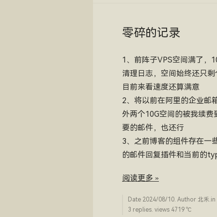
零碎的记录
1、前阵子VPS空间满了
清理日志，空间始终还只剩
目前来看速度还算满意
2、将以前在阿里的企业邮
外两个10G空间的被我续
要的邮件，也还行
3、之前博客的组件存在一
的邮件回复插件和当前的ty
阅读更多 »
Date
2024/08/10
. Author
北禾
.in
3 replies. views 4719 ­℃