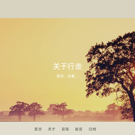
关于行走
陈年。旧事。
首页
关于
友链
留言
归档