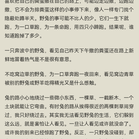
喜欢把自己的粪蛋撒在自己的路上，可能边走边撒，边跑边
撒，它不会为排粪蛋这样的小事停下来，像人一样专门找个
隐蔽处蹲半天。野兔的事可能不比人的少。它们一生下就
跑，为一口草跑，为一条命跑，用四只小蹄跑。结果呢，谁
知道跑掉了多少。
一只奔波中的野兔，看见自己昨天下午撒的粪蛋还在路上新
鲜地冒着热气是不是很有意思。
不吃窝边草的野兔，为一口草奔跑一夜回来，看见窝边青草
被别的野兔或野羊吃得精光又是什么感触。
兔的路小心地绕过一些微小东西，一棵草、一截断木、一个
土块就能让它弯曲。有时兔的路从挨得很近的两棵刺草间穿
过，我只好绕过去。其实我无法看见野兔的生活，它们躲到
这么远，就是害怕让人看见。一旦让人看见或许就没命了。
或许我的到来已经惊跑了野兔。反正，一只野兔没碰到，却