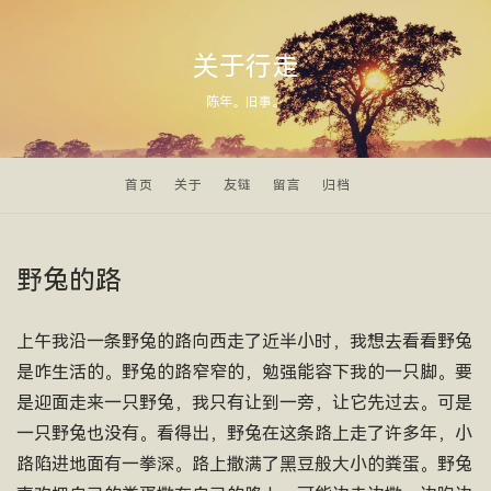
关于行走
陈年。旧事。
首页
关于
友链
留言
归档
野兔的路
上午我沿一条野兔的路向西走了近半小时，我想去看看野兔
是咋生活的。野兔的路窄窄的，勉强能容下我的一只脚。要
是迎面走来一只野兔，我只有让到一旁，让它先过去。可是
一只野兔也没有。看得出，野兔在这条路上走了许多年，小
路陷进地面有一拳深。路上撒满了黑豆般大小的粪蛋。野兔