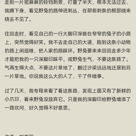
走到一片密麻麻的铃铛刺旁，打量了半天，根本无法过去，
我蹲下身，看见野兔的路伸进刺丛，在那些刺条的根部绕来
绕去不见了。
往回走时，看见自己的一行大脚印深嵌在窄窄的兔子的小路
上，突然觉得好笑。我不去走自己的大道，跑到这条小动物
的路上闲逛啥，把人家的路踩坏。野兔要来来回回走多少年
才能把我的一只深脚印踩平。或野兔生气，不要这条路了。
气再生得大点，不要这片草地了，翻过沙梁远远地迁居到另
一片草地。你说我这么大的人了，干了件啥事。
过了几天，我专程来看了看这条路，发现上面又有了新鲜的
小爪印，看来野兔没放弃它。只是我的深脚印给野兔增添了
一路坎坷，好久觉得不好意思。