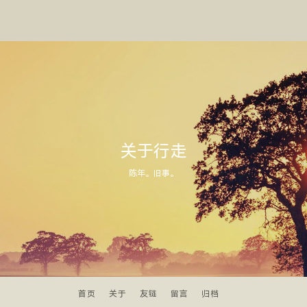
关于行走
陈年。旧事。
首页
关于
友链
留言
归档