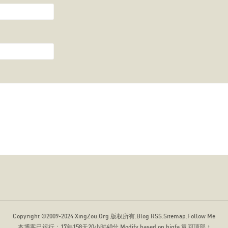
Copyright ©2009-2024
XingZou.Org
版权所有.
Blog RSS
.
Sitemap
.
Follow Me
本博客已运行：
17年158天20小时40分
.Modify based on bigfa
返回顶部 ↑