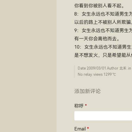
你看到你被别人看不起。
8：女生永远也不知道男生
以后的路上不被别人所欺骗
9：女生永远也不知道男生
有一天你会离他而去。
10：女生永远也不知道男
是不想发火，只是希望能从
Date
2009/03/01
.Author
北禾
.in
No relay. views 1299 ­℃
添加新评论
称呼
*
Email
*