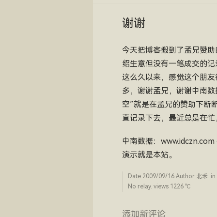
谢谢
今天把博客搬到了孟兄赞助
绍生意但没有一笔成交的记
这么久以来，感觉这个朋友
多，谢谢孟兄，谢谢中南数
空”就是在孟兄的赞助下断
直记录下去，最近总是在忙
中南数据：www.idcz
演示就是本站。
Date
2009/09/16
.Author
北禾
.in
No relay. views 1226 ­℃
添加新评论