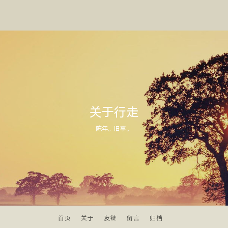
关于行走
陈年。旧事。
首页
关于
友链
留言
归档