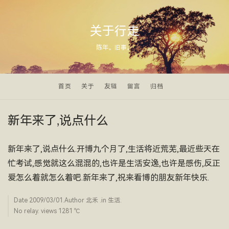
关于行走
陈年。旧事。
首页
关于
友链
留言
归档
新年来了,说点什么
新年来了,说点什么.开博九个月了,生活将近荒芜,最近些天在
忙考试,感觉就这么混混的,也许是生活安逸,也许是感伤,反正
爱怎么着就怎么着吧.新年来了,祝来看博的朋友新年快乐.
Date
2009/03/01
.Author
北禾
.in
生活
.
No relay. views 1281 ­℃