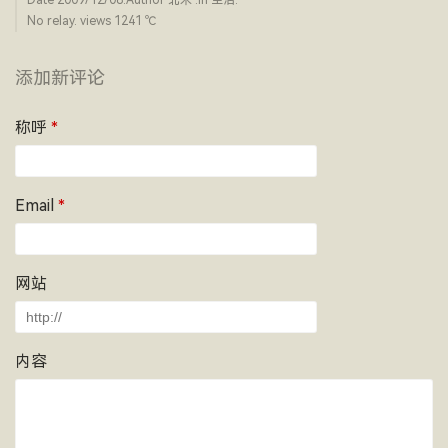
Date
2009/12/08
.Author
北禾
.in
生活
.
No relay. views 1241 ­℃
添加新评论
称呼
*
Email
*
网站
内容