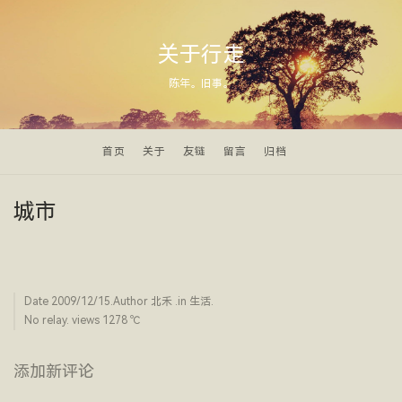
关于行走
陈年。旧事。
首页
关于
友链
留言
归档
城市
Date
2009/12/15
.Author
北禾
.in
生活
.
No relay. views 1278 ­℃
添加新评论