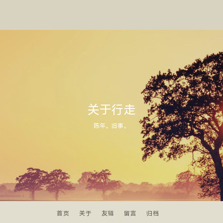
关于行走
陈年。旧事。
首页
关于
友链
留言
归档