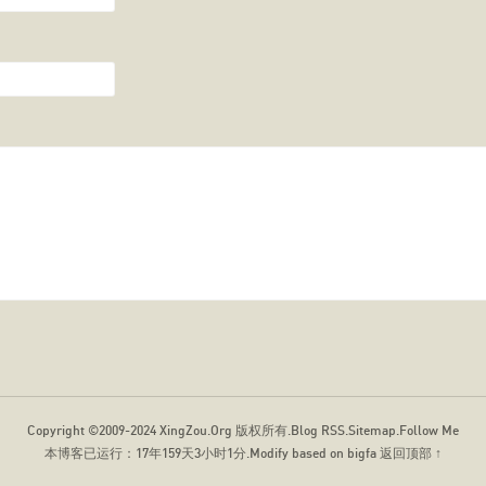
Copyright ©2009-2024
XingZou.Org
版权所有.
Blog RSS
.
Sitemap
.
Follow Me
本博客已运行：
17年159天3小时1分
.Modify based on bigfa
返回顶部 ↑