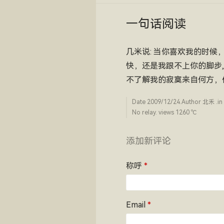
一句话阅读
几米说: 当你喜欢我的时候
快，还是我跟不上你的脚步,
不了解我的寂寞来自何方，
Date
2009/12/24
.Author
北禾
.in
No relay. views 1260 ­℃
添加新评论
称呼
*
Email
*