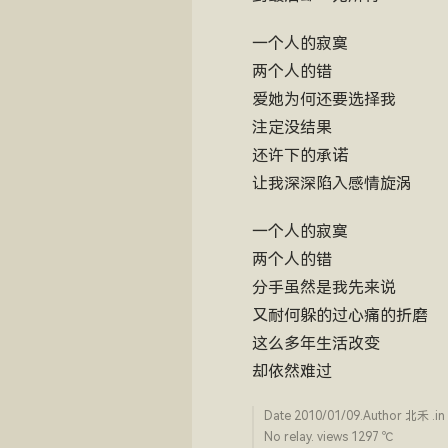
一个人的寂寞
两个人的错
爱她为何还要选择我
注定没结果
还许下的承诺
让我深深陷入感情旋涡
一个人的寂寞
两个人的错
分手虽然是我先来说
又耐何躲的过心痛的折磨
这么多年生活改变
却依然难过
Date
2010/01/09
.Author
北禾
.in
No relay. views 1297 ­℃