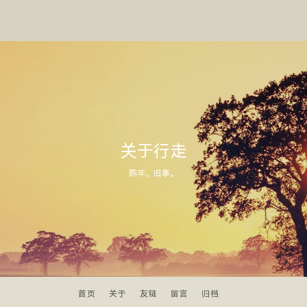
关于行走
陈年。旧事。
首页
关于
友链
留言
归档