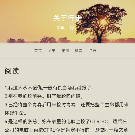
关于行走
陈年。旧事。
首页
关于
友链
留言
归档
阅读
1.我这人从不记仇,一般有仇当场我就报了。
2.别在我的坟前哭。脏了我轮回的路。
3.已经将整个青春都用来检讨青春，还要把整个生命都用来
怀疑生命。
4.是这样的张总，妳在家里的电脑上按了CTRL+C，然后在
公司的电脑上再按CTRL+V是肯定不行的。即使同一篇文章