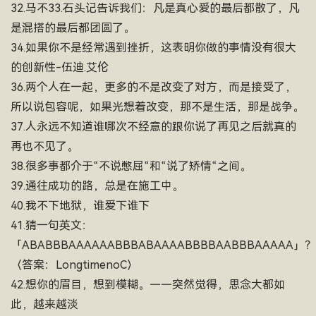
32.马不33.石头记告诉我们：凡是真心爱的最后都散了，凡
是混搭的最后都团圆了。
34.如果你不是经常遇到挫折，这表明你做的事情没有很大
的创新性-伍迪.艾伦
36.两个人在一起，更多的不是改变了对方，而是接受了，
所以说包容呢，如果光想着改变，那不是生活，那是战争。
37.人永远不知道谁哪次不经意的跟你说了再见之后就真的
再也不见了。
38.很多事都介于“不说憋屈“和“说了矫情“之间。
39.通往成功的路，总是在施工中。
40.我不下地狱，谁爱下谁下
41.猜一句英文：
「ABABBBAAAAAABBBABAAAABBBBAABBBAAAAA」？
〈答案：LongtimenoC〉
42.想你的眉目，想到模糊。——突然觉得，思念大都如
此，越来越淡