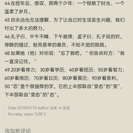
44.在经年后，感叹，那两个少年：一个惊艳了时光，一个
温柔了岁月。
45.你永远也无法理解，为了让自己对生活发生兴趣，我们
付出了多大的努力。
46.孔子曰，中午不睡，下午崩溃；孟子曰，孔子说的对。
停蹄的错过，轻而易举的辜负，不知不觉的陌路。
48.如果她（他）对你说：”忘了我吧。＂你告诉对方：”我
一直没记住。＂
49.20岁看体力；30岁看学历；40岁看经历；50岁看智力；
60岁看病历；70岁看日历；80岁看黄历；90岁看舍利。
50.“恋”是个很强悍的字。它的上半部取自“变态”的“变”，
下半部取自“变态”的“态”。
Date
2010/01/15
.Author
北禾
.in
生活
.
No relay. views 1238 ­℃
添加新评论