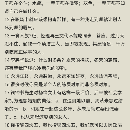
子都在奋斗；水瓶，一辈子都在做梦；双鱼，一辈子都不知
道自己在做什么。
12.在职场中就应该像柯南那样，有一种我走到哪就让别人
死到哪的霸气。
13.一食人族?班，经理再三交代不能吃同事，答应。过几天
忍不住，偷吃一个清洁工人，当即被发现。其感悟是：千万
别吃真正做事的人。
14.李碧华说过：什么叫多余？夏天的棉袄，冬天的蒲扇，
还有等我已经心冷后你的殷勤。
15.永远年轻，永远装嫩，永远不知好歹，永远热泪盈眶。
16.很多时候你只是某个人的练爱对象而非恋爱对象。
17.钱钟书先生对杨绛女士有这样一段评价，后来被社会学
家视为理想婚姻的典范：a、在遇到她以前，我从未想过结
婚的事。b、和她在一起这么多年，从未后悔过娶她做妻
子。c、也从未想过娶别的女人。
18.你攒够四块五，我也攒够四块五，我们就可以去民政局