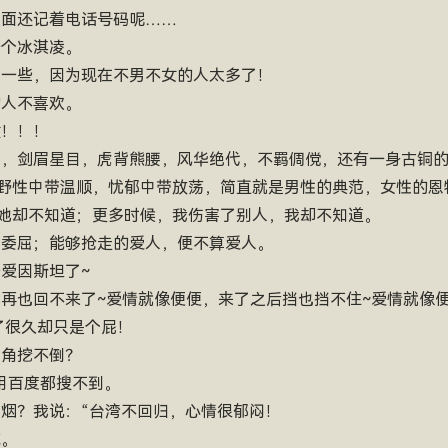
上面还记着电话号码呢……
一个冰淇凌。
仔细一些，因为现在不男不女的人太多了！
的人不喜欢。
重！！！
轩昂，剑眉星目，虎背熊腰，风华绝代，不羁倜傥，还有一身古铜
野性中带温顺，忧郁中带放荡，简直就是男性的典范，女性的恩物
她却不知道；更多时候，我伤害了别人，我却不知道。
不算委屈；能够抢走的爱人，便不算爱人。
于爱因斯坦了~
冲就再也回不来了~爱情就像便便，来了之后挡也挡不住~爱情就像
了很久却只是个屁！
墙角挖不倒？
我用百度都搜不到。
抽烟？我说：“台湾不回归，心情很郁闷！
你。