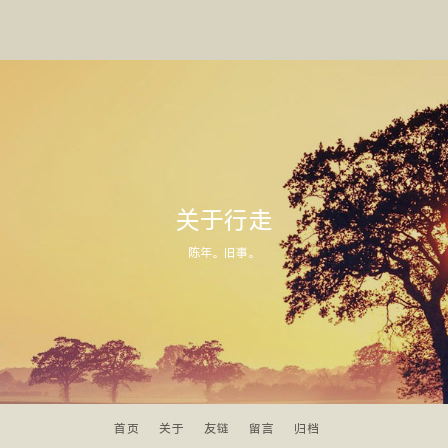
关于行走
陈年。旧事。
首页
关于
友链
留言
归档