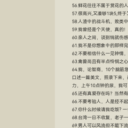
56.鲜花往往不属于赏花的
57.很高兴,又凑够1块5,终
58.人渣中的战斗机，败类中
59.我曾经是个天使，真
60.亲人之间，谈到钱就伤
61.我不是你想象中的那
62.不要相信什么一见钟情
63.禽兽尚且有半点怜悯之
64.我，论智商，10个脑
口述一篇美文，照录下来，
力，上午10点钟的尿，我
65.还有真爱存在吗？当然
66.不要考验人，人是经不
67.你什么时候请我吃饭?
68.台湾一日不收复，老子
69.男人可以风流但不能下