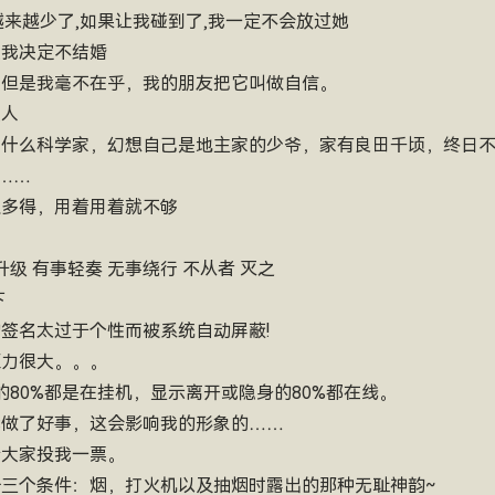
氓越来越少了,如果让我碰到了,我一定不会放过她
是我决定不结婚
情，但是我毫不在乎，我的朋友把它叫做自信。
是人
要当什么科学家，幻想自己是地主家的少爷，家有良田千顷，终日
……
挺多得，用着用着就不够
。
气升级 有事轻奏 无事绕行 不从者 灭之
下
的签名太过于个性而被系统自动屏蔽!
压力很大。。。
态的80%都是在挂机，显示离开或隐身的80%都在线。
们我做了好事，这会影响我的形象的……
请大家投我一票。
具备三个条件：烟，打火机以及抽烟时露出的那种无耻神韵~