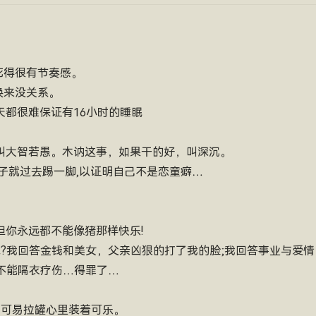
死得很有节奏感。
换来没关系。
天都很难保证有16小时的睡眠
，叫大智若愚。木讷这事，如果干的好，叫深沉。
孩子就过去踢一脚,以证明自己不是恋童癖…
但你永远都不能像猪那样快乐!
追求?我回答金钱和美女，父亲凶狠的打了我的脸;我回答事业与爱
,尚不能隔衣疗伤…得罪了…
，可易拉罐心里装着可乐。