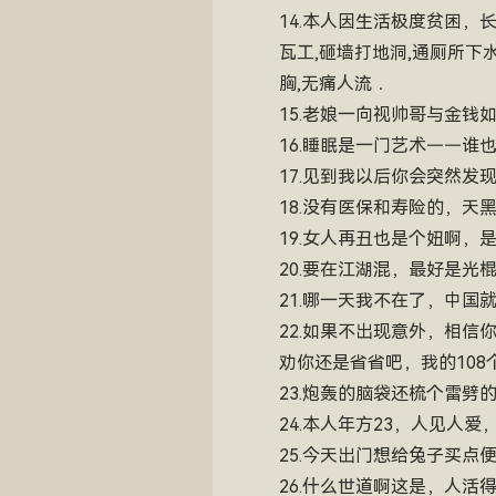
14.本人因生活极度贫困，
瓦工,砸墙打地洞,通厕所下水道,VF
胸,无痛人流．
15.老娘一向视帅哥与金钱
16.睡眠是一门艺术——谁
17.见到我以后你会突然发
18.没有医保和寿险的，天
19.女人再丑也是个妞啊
20.要在江湖混，最好是光
21.哪一天我不在了，中国
22.如果不出现意外，相
劝你还是省省吧，我的10
23.炮轰的脑袋还梳个雷劈
24.本人年方23，人见
25.今天出门想给兔子买
26.什么世道啊这是，人活