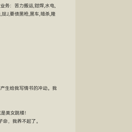
务：苦力搬运,钳焊,水电,
洗钱,捉J,要债黑枪,黑车,暗杀,隆
时产生给我写情书的冲动。我
就是美女跳楼！
子命，我养不起了。