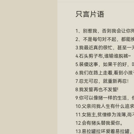
只言片语
1、别惹我，否则我会让你
2、不是每句对不起，都能
3.我最近真的很忙，甚至一
4.石头剪子布,谁输谁脱裤~
5.装傻这事，如果干的好
6.我们在路上走着,看到小
7.忍无可忍，就重新再忍！
8.我发誓再也不发誓!
9.你可以像猪一样的生活，
10.父亲问我人生有什么
11.女施主,贫僧修为浅薄
12.会有猪头替我爱你。
13.易拉罐拉环爱着易拉罐