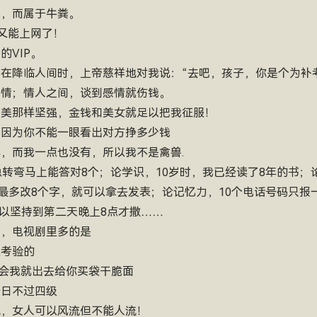
人，而属于牛粪。
于又能上网了！
的VIP。
的！在降临人间时，上帝慈祥地对我说：“去吧，孩子，你是个为补
感情；情人之间，谈到感情就伤钱。
样完美那样坚强，金钱和美女就足以把我征服！
，因为你不能一眼看出对方挣多少钱
心，而我一点也没有，所以我不是禽兽.
筋急转弯马上能答对8个；论学识，10岁时，我已经读了8年的书；
最多改8个字，就可以拿去发表；论记忆力，10个电话号码只报
可以坚持到第二天晚上8点才撒……
有，电视剧里多的是
起考验的
 一会我就出去给你买袋干脆面
一日不过四级
流，女人可以风流但不能人流！