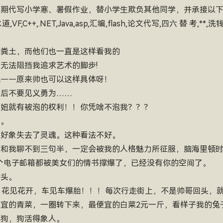
长期代写小学寒、暑假作业，替小学生欺负其他同学，并承接以下业
,C++,.NET,Java,asp,汇编,flash,论文代写,四六 替 考,**,
如粪土，而他们也一直是这样看我的
也无法阻挡我追求艺术的脚步!
现——原来帅也可以这样具体呀！
黑后不要见义勇为……
，是妞就有被泡的权利！！你凭啥不泡我？？？
棍。
就好象失去了灵魂。这种看法不好。
信你和我聊不到三句半，一定会被我的人格魅力所征服，脑海里顿
8个电子邮箱都被美女们的情书撑爆了，已经没有你的空间了。
的头。
人爱，花见花开，车见车爆胎！！！每次行走街上，不是帅哥回头，
点便宜的青菜，一圈转下来，最便宜的白菜2元一斤，看样子我的兔
得狗，狗活得象人。