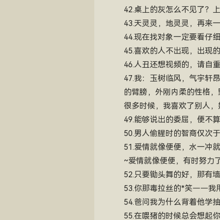
42.桌上的灰怎么不见了？
43.天灵灵，地灵灵，再来
44.现在找对象一定要看
45.喜欢的人不出现，出现
46.人丑还想视频的，请自
47.我：玉树临风，气宇
的臂膀，外刚内柔的性格，
很多时候，我喜欢了别人，
49.能够说出的委屈，便
50.男人偷腥时的智商仅次
51.爱情就像便便，水一
~爱情就像便便，有时努力
52.只要锄头舞的好，那有
53.你那毒拉丝的*笑——
54.爸问我为什么背着他学
55.在喂猪的时候总会想起