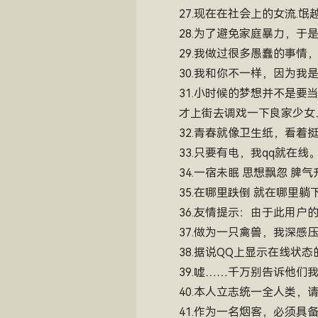
27.现在在社会上的女流.
28.为了避免家庭暴力，于
29.我做过很多愚蠢的事
30.我和你不一样，因为我
31.小时候的梦想并不是
才上街去调戏一下良家少女
32.青春就像卫生纸，看着
33.只要有电，我qq就在线
34.一宿未眠 思想飘忽 脾
35.在哪里跌倒 就在哪里躺
36.友情提示：由于此用户
37.做为一只禽兽，我深感
38.据说QQ上显示在线状
39.嘘……千万别告诉他
40.本人立志统一全人类，
41.作为一名烟客，必须