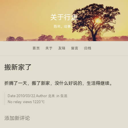
关于行走
陈年。旧事。
首页
关于
友链
留言
归档
搬新家了
折腾了一天，搬了新家，没什么好说的，生活得继续。
Date
2010/03/22
.Author
北禾
.in
生活
.
No relay. views 1220 ­℃
添加新评论