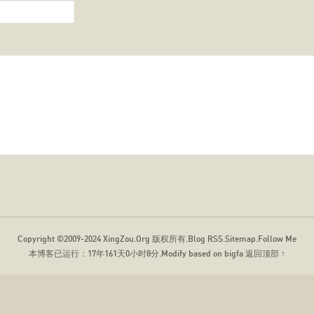
Copyright ©2009-2024
XingZou.Org
版权所有.
Blog RSS
.
Sitemap
.
Follow Me
本博客已运行：
17年161天0小时8分
.Modify based on bigfa
返回顶部 ↑