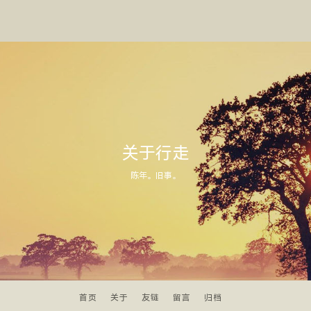
关于行走
陈年。旧事。
首页
关于
友链
留言
归档