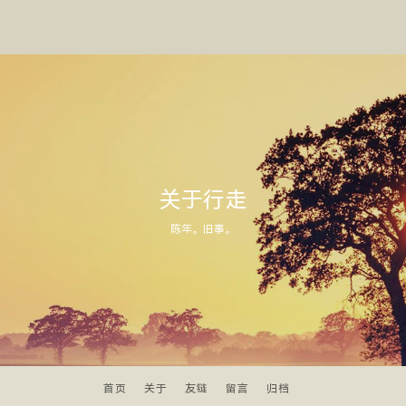
关于行走
陈年。旧事。
首页
关于
友链
留言
归档