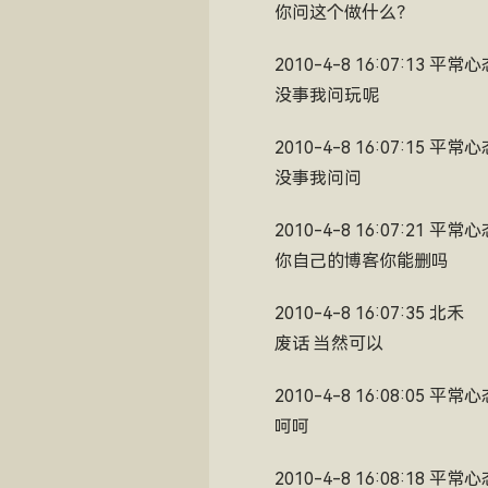
你问这个做什么？
2010-4-8 16:07:13 平常
没事我问玩呢
2010-4-8 16:07:15 平常
没事我问问
2010-4-8 16:07:21 平常
你自己的博客你能删吗
2010-4-8 16:07:35 北禾
废话 当然可以
2010-4-8 16:08:05 平常
呵呵
2010-4-8 16:08:18 平常