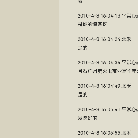
哦
2010-4-8 16:04:13 平常
是你的博客呀
2010-4-8 16:04:24 北禾
是的
2010-4-8 16:04:34 平常
且看广州萤火虫商业写作室
2010-4-8 16:04:49 北禾
是的
2010-4-8 16:05:41 平常
哦嗯好的
2010-4-8 16:06:55 北禾