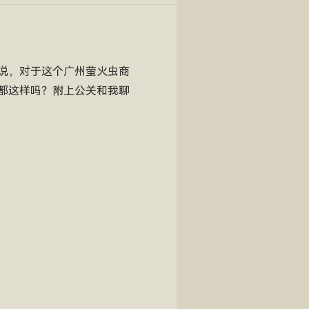
说，对于这个广州萤火虫商
都这样吗？附上公关和我聊