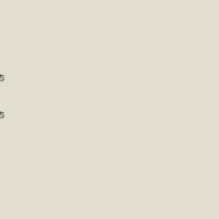
心态
心态