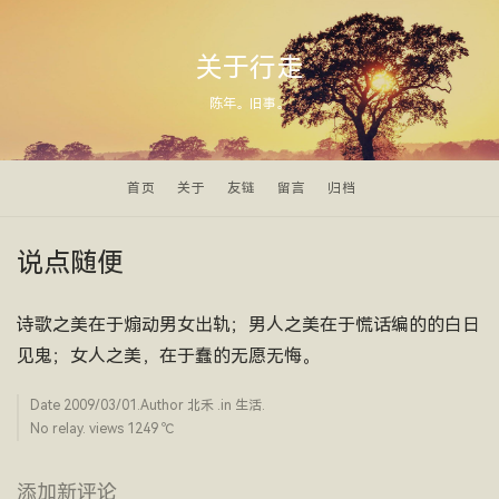
关于行走
陈年。旧事。
首页
关于
友链
留言
归档
说点随便
诗歌之美在于煽动男女出轨；男人之美在于慌话编的的白日
见鬼；女人之美，在于蠢的无愿无悔。
Date
2009/03/01
.Author
北禾
.in
生活
.
No relay. views 1249 ­℃
添加新评论