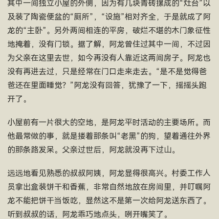
其中一间独立小屋的外侧，因为有几块青砖摞成的“灶台”以
及装了陶瓷便盆的“厕所”，“设施”相对齐全，于是就成了阿
龙的“主卧”。另外两间相连的平房，破烂不堪的木门象征性
地掩着，没有门锁。据了解，阿龙曾住过其中一间，不过因
为父亲在这里去世，如今再没有人靠近这两间房子。阿龙也
没有再进去过，只是经常在门口走来走去。“是不是觉得爸
爸还在里面睡觉？”阿龙没有回答，犹豫了一下，摇摇头跑
开了。
小屋前有一片很大的空地，是阿龙平时活动的主要场所。而
他最常做的事，就是搂着那条叫“老黑”的狗，望着通往外界
的那条路发呆。父亲过世后，阿龙就没再下过山。
远远地看见熟悉的叔叔阿姨，阿龙显得很高兴。村委工作人
员拿出盒装饼干和香蕉，非常自然地放在房间里，并叮嘱阿
龙不能把饼干当饭吃，显然这不是第一次给阿龙送东西了。
听到叔叔的话，阿龙乖巧地点头，咧开嘴笑了。