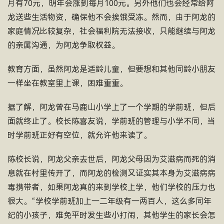
月有70元，明年会涨到每月100元。另外他们也会经常给阿
龙送些生活物资，确保他不会挨饿受冻。然而，由于阿龙的
家庭情况比较复杂，社会福利院无法接收，只能继续与阿龙
的亲属沟通，为阿龙争取权益。
教育方面，虽然阿龙是适龄儿童，但要想和其他同龄小朋友
一样坐在教室里上课，困难重重。
据了解，阿龙曾在马鹿山小学上了一个学期的学前班，但后
面就终止了。校长陈喜友说，学前班的管理与小学不同，当
时学前班正好有空位，就允许他来读了。
陈校长说，阿龙父亲去世后，阿龙父母因为艾滋病而死的消
息就在村里传开了，而阿龙的检测又证实其本身为艾滋病病
毒携带者，如果阿龙真的来到学校上学，他们学校的压力也
很大。“学校学前班加上一二年级有一两百人，这么多同年
纪的小孩子，难免平时发生些小打闹，其他学生的家长会怎