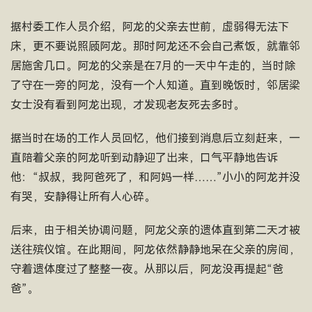
据村委工作人员介绍，阿龙的父亲去世前，虚弱得无法下
床，更不要说照顾阿龙。那时阿龙还不会自己煮饭，就靠邻
居施舍几口。阿龙的父亲是在7月的一天中午走的，当时除
了守在一旁的阿龙，没有一个人知道。直到晚饭时，邻居梁
女士没有看到阿龙出现，才发现老友死去多时。
据当时在场的工作人员回忆，他们接到消息后立刻赶来，一
直陪着父亲的阿龙听到动静迎了出来，口气平静地告诉
他：“叔叔，我阿爸死了，和阿妈一样……”小小的阿龙并没
有哭，安静得让所有人心碎。
后来，由于相关协调问题，阿龙父亲的遗体直到第二天才被
送往殡仪馆。在此期间，阿龙依然静静地呆在父亲的房间，
守着遗体度过了整整一夜。从那以后，阿龙没再提起“爸
爸”。