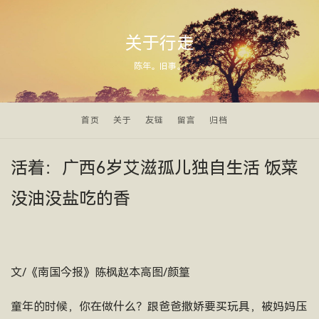
关于行走
陈年。旧事。
首页
关于
友链
留言
归档
活着：广西6岁艾滋孤儿独自生活 饭菜
没油没盐吃的香
文/《南国今报》陈枫赵本高图/颜篁
童年的时候，你在做什么？跟爸爸撒娇要买玩具，被妈妈压