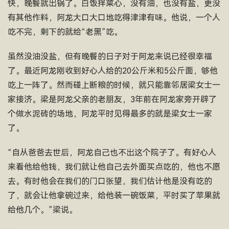
快，晚餐就出锅了。白饭拌菜心，没有油，也没有盐，更没
有其他作料，阿龙大口大口地吃得津津有味。他说，一个人
吃不完，剩下的就给“老黑”吃。
虽然没油没盐，但有晚餐的日子对于阿龙来说已经很幸福
了。最近阿龙刚收到好心人给的20公斤米和5公斤面，够他
吃上一阵了。然而碰上断粮的时候，就只能靠邻居梁女士一
家接济。梁是阿龙父亲的老朋友，3年前在阿龙家旁开辟了
个做水泥砖的场地，阿龙平时见得最多的就是梁女士一家
了。
“自从爸爸去世后，阿龙自己也不出这个院子了。有好心人
来看他给他钱，我们就让他自己去外面买点吃的，他也不愿
去。有时他会在我们的门口张望，我们估计他是没有吃的
了，就会让他拿碗过来，给他装一碗饭菜，平时买了苹果就
给他几个。”梁说。