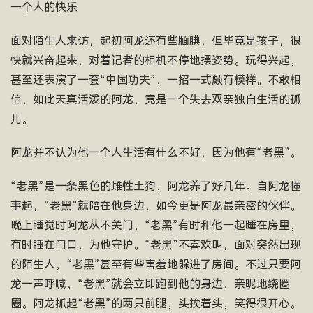
一个人的快乐
面对陌生人来访，起初阿龙还有些腼腆，但毕竟是孩子，很
快就兴奋起来，对着记者的相机不停地摆姿势。玩得兴起，
甚至还表演了一套“中国功夫”，一招一式颇有模样。不敢相
信，如此天真活泼的阿龙，竟是一个失去双亲独自生活的孤
儿。
阿龙并不认为他一个人生活有什么不好，因为他有“老黑”。
“老黑”是一条黑色的雌性土狗，阿龙养了好几年。自阿龙懂
事起，“老黑”就陪在他身边，如今更是阿龙最亲密的伙伴。
晚上睡觉时阿龙从不关门，“老黑”有时和他一起睡在房里，
有时睡在门口，为他守护。“老黑”不喜欢叫，面对突然出现
的陌生人，“老黑”甚至有些害羞地躲进了房间。不过只要阿
龙一声呼喊，“老黑”就会立即跑到他的身边，亲昵地绕圈
圈。阿龙抓起“老黑”的两只前腿，头挨着头，笑得很开心。