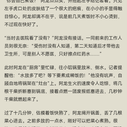
“你会自己煮饭？”阿龙点点头，并抬起左手给记者看。只见
左手虎口处的皮肤结了一个很大的疤痕，在小小的手显得触
目惊心。阿龙却满不在乎，说是前几天煮饭时不小心烫到，
不过现在快好了。
“当时去医院看了没有？”阿龙没有接话。一同前来的工作人
员则很无奈：“受伤时没有人知道，第二天知道后才带他去
卫生所，可是别人不愿医，只好擦点红药水……”
此时阿龙在“厨房”里忙碌，往小铝锅里放米、倒水。记者提
醒他：“水放多了吧？等下要煮成稀饭的！”他没有吭声，自
顾自地将锅架在“灶台”上。阿龙生火的速度令人吃惊，将几
根干柴折断塞到锅底，接着点燃一团废报纸塞进去，几秒钟
干柴就燃起来了。
过了十几分钟，估摸着饭快熟了，阿龙揭开锅盖，丢了几根
菜心进去。之前多放的一点水，刚好可以把菜心煮熟。很