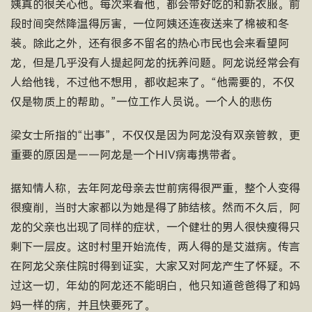
姨真的很关心他。每次来看他，都会带好吃的和新衣服。前
段时间突然降温得厉害，一位阿姨还连夜送来了棉被和冬
装。除此之外，还有很多不留名的热心市民也会来看望阿
龙，但是几乎没有人提起阿龙的抚养问题。阿龙说经常会有
人给他钱，不过他不想用，都收起来了。“他需要的，不仅
仅是物质上的帮助。”一位工作人员说。一个人的悲伤
梁女士所指的“出事”，不仅仅是因为阿龙没有双亲管教，更
重要的原因是——阿龙是一个HIV病毒携带者。
据知情人称，去年阿龙母亲去世前病得很严重，整个人变得
很瘦削，当时大家都以为她是得了肺结核。然而不久后，阿
龙的父亲也出现了同样的症状，一个健壮的男人很快瘦得只
剩下一层皮。这时村里开始流传，两人得的是艾滋病。传言
在阿龙父亲住院时得到证实，大家又对阿龙产生了怀疑。不
过这一切，年幼的阿龙还不能明白，他只知道爸爸得了和妈
妈一样的病，并且快要死了。