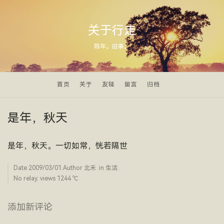
关于行走
陈年。旧事。
首页
关于
友链
留言
归档
是年，秋天
是年，秋天。一切如常，恍若隔世
Date
2009/03/01
.Author
北禾
.in
生活
.
No relay. views 1244 ­℃
添加新评论