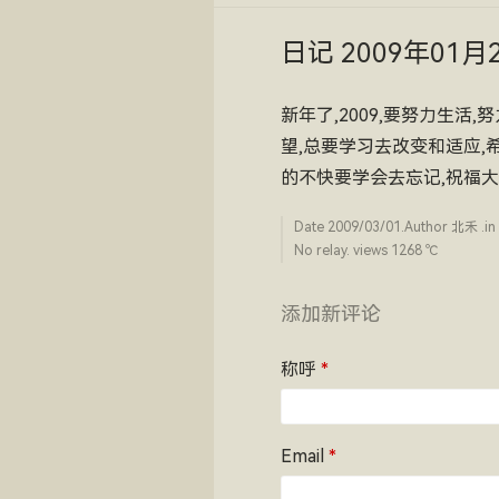
日记 2009年01月
新年了,2009,要努力生活
望,总要学习去改变和适应,
的不快要学会去忘记,祝福大
Date
2009/03/01
.Author
北禾
.in
No relay. views 1268 ­℃
添加新评论
称呼
*
Email
*