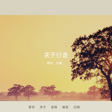
关于行走
陈年。旧事。
首页
关于
友链
留言
归档