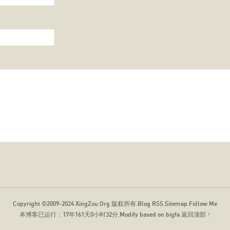
Copyright ©2009-2024
XingZou.Org
版权所有.
Blog RSS
.
Sitemap
.
Follow Me
本博客已运行：
17年161天0小时32分
.Modify based on bigfa
返回顶部 ↑