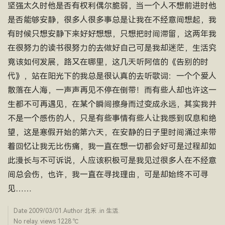
坚强太久时他是否有权利偶尔脆弱，当一个人不想前进时他
是否能够安静，很多人很多事总是让我在不经意间想起，我
有时候只想安静下来好好想想，只想把时间滞留，这两年我
在很努力的读书很努力的去做好自己可是我却迷茫，生活究
竟该如何发展，路又在哪里，这几天听阿信的《告别的时
代》，站在阳光下的我总是很认真的去听歌词：一个个爱人
散落在人海，一声声再见不停在倒带！而有些人却也许这一
生都不可再遇见，在某个瞬间擦身而过变成永远，其实我并
不是一个感伤的人，只是有些事情有些人让我感到叹息和绝
望，这是寒假开始的第六天，在安静的日子里时间涌过来带
着回忆让我无比伤痛，我一直在想一切都会好可是过程却如
此漫长与不可诉说，人应该积极可是我见过很多人在不经意
间总会伤，也许，我一直在寻找理由，可是却始终不可寻
见……
Date
2009/03/01
.Author
北禾
.in
生活
.
No relay. views 1228 ­℃