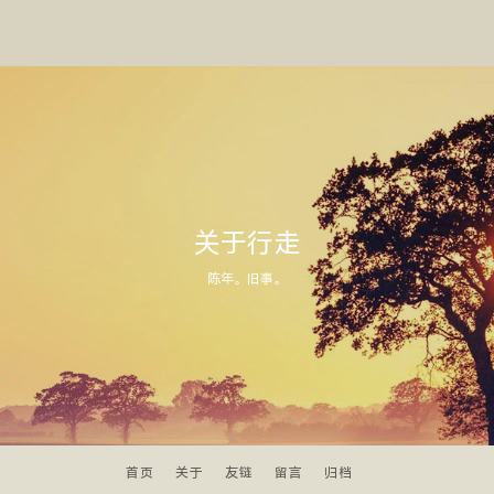
关于行走
陈年。旧事。
首页
关于
友链
留言
归档