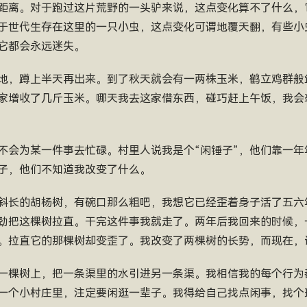
距离。对于跑过这片荒野的一头驴来说，这点变化算不了什么，
于世代生存在这里的一只小虫，这点变化可谓地覆天翻，有些小
它都会永远迷失。
地，蹲上半天再出来。到了秋天就会有一两株玉米，鹤立鸡群般
家增收了几斤玉米。哪天我去这家借东西，碰巧赶上午饭，我会
不会为某一件事去忙碌。村里人说我是个“闲锤子”，他们靠一年
子，他们不知道我改变了什么。
斜长的胡杨树，有碗口那么粗吧，我想它已经歪着身子活了五六
劲把这棵树拉直。干完这件事我就走了。两年后我回来的时候，
。拉直它的那棵树却变歪了。我改变了两棵树的长势，而现在，
一棵树上，把一条渠里的水引进另一条渠。我相信我的每个行为
一个小村庄里，注定要闲逛一辈子。我得给自己找点闲事，找个