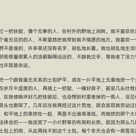
扛一把铁锨，像个无事的人，在村外的野地上闲转。我不喜欢在
个毫无目的的人，不希望路把我带到我不情愿的地方。我喜欢一
野不是谁的，许多草还没有名字，胡乱地长着。我也胡乱地生活
那些很重很累人的活都躲得远远的，不跟我交手，等我老了没力
也许就是命运。
把一个跟我毫无关系的土包铲平，或在一片平地上无辜地挖一个
在岁月中虚度的人，再搭上一把锨、一幢好房子，甚至几头壮牲
，在我使唤坏好几把铁锨后，也会想到村里老掉的一些人，没见
骨头也散架了。几年后当我再经过这片荒地，就会发现我劳动过
，和平地上的草挤在一起，再显不出谁高谁低。而我挖的那个大
法体会的——我改变了一小片野草的布局和长势。就因为那么几
土包上的雨，从此再找不到这个土包。每个冬天也会有一些雪花