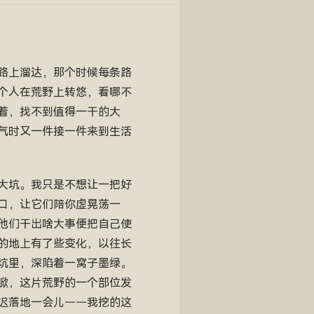
路上溜达，那个时候每条路
个人在荒野上转悠，看哪不
着，找不到值得一干的大
气时又一件接一件来到生活
大坑。我只是不想让一把好
口，让它们陪你虚晃荡一
他们干出啥大事便把自己使
的地上有了些变化，以往长
坑里，深陷着一窝子墨绿。
锨，这片荒野的一个部位发
迟落地一会儿——我挖的这