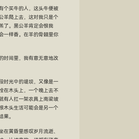
有个买牛的人，这头牛便被
公羊爬上去，这对我只是个
羔了。黑公羊肯定会恨我
会一样香。在羊的骨髓里你
的时间里，我有意无意地改
段时光中的堤坝，又像是一
拴在木头上，一个晚上去不
就有人扛一架农具上南梁坡
根木头生活可能会是另一个
结果。
坐在黄昏里感叹岁月流逝、