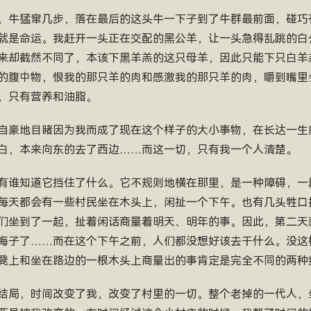
，牛猛窜几步，落在最后的这头牛一下子到了牛群最前面，碰巧
就是命运。我赶开一头正在交配的黑公羊，让一头急得乱跳的白
来却截然不同了，本该下黑羊羔的这只母羊，因此只能下只白羊
的腹中物，恨我的那只羊的肉和感激我的那只羊的肉，嚼到嘴里
，只有营养和油脂。
自豪地目睹因为我而成了现在这个样子的大小事物，在长达一生
白，本来向东的去了西边……而这一切，只有我一个人清楚。
有谁知道它挡住了什么。它不规则地横在那里，是一种障碍，一
每天都会有一些村民坐在木头上，闲扯一个下午。也有几头牲口
们坐到了一起，扯着闲话商量着明天、明年的事。因此，第二天
海子了……而在这个下午之前，人们都没想好该去干什么。没这
凳上和坐在路边的一根木头上商量出的事肯定是完全不同的两种
结局，时间改变了我，改变了村里的一切。整个老掉的一代人，