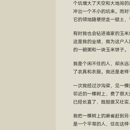
个坑增大了天空和大地间的
冲出一个不小的坑来。而对
它的领地随便挖走一锨土，
有时我也会钻进谁家的玉米
这是我的业绩，我为这户人
的一碗粥和一块玉米饼子。
我是个闲不住的人，却永远
了农具和衣服。我还是老样
一次我经过沙沟梁，见一棵
邻近的一棵树上，费了很大
已经长直了，既挺拔又壮实
我把一棵树上的麻雀赶到另
是一个平常的人，住在这样