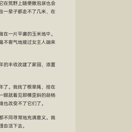
它在荒野上随便撒泡尿也会
虫一辈子都走不了几米，在
耸在一片平庸的玉米地中。
毫不客气地接过女主人端来
年的丰收改建了家园，添置
年了。我找了根草绳，拴在
一眼就看见那棵歪斜的胡杨
谁也改变不了它们了。
都不同寻常地充满意义。我
理由活下去。