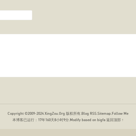
Copyright ©2009-2024
XingZou.Org
版权所有.
Blog RSS
.
Sitemap
.
Follow Me
本博客已运行：
17年160天8小时9分
.Modify based on bigfa
返回顶部 ↑