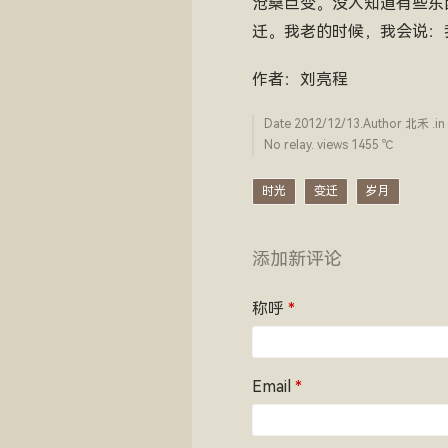
沧桑巨变。没人知道有些东
迁。我老的时候，我会说：
作者：刘亮程
Date
2012/12/13
.Author
北禾
.in
No relay. views 1455 ­℃
时光
变迁
岁月
添加新评论
称呼
*
Email
*