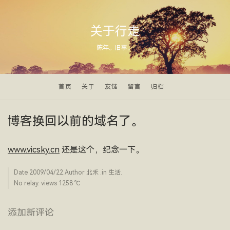
关于行走
陈年。旧事。
首页
关于
友链
留言
归档
博客换回以前的域名了。
www.vicsky.cn
还是这个，纪念一下。
Date
2009/04/22
.Author
北禾
.in
生活
.
No relay. views 1258 ­℃
添加新评论