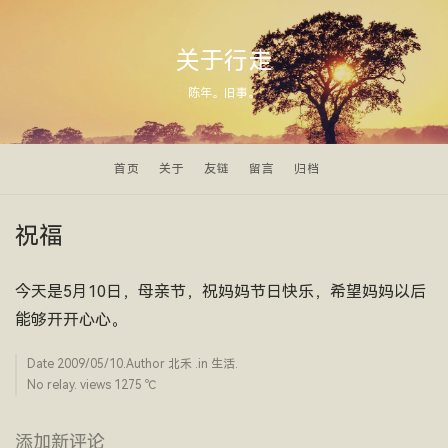
关于行走
陈年。旧事。
首页
关于
友链
留言
归档
祝福
今天是5月10日，母亲节，祝妈妈节日快乐，希望妈妈以后
能够开开心心。
Date
2009/05/10
.Author
北禾
.in
生活
.
No relay. views 1275 ­℃
添加新评论