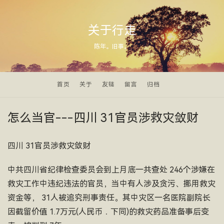
关于行走
陈年。旧事。
首页
关于
友链
留言
归档
怎么当官---四川 31官员涉救灾敛财
四川 31官员涉救灾敛财
中共四川省纪律检查委员会到上月底一共查处 246个涉嫌在
救灾工作中违纪违法的官员，当中有人涉及贪污、挪用救灾
资金等， 31人被追究刑事责任。其中灾区一名医院副院长
因截留价值 1.7万元(人民币．下同)的救灾药品准备事后变