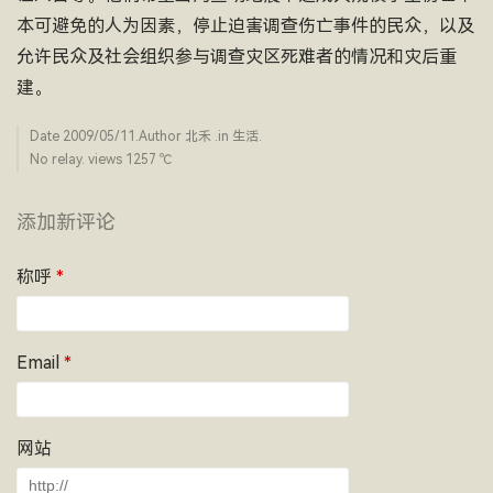
本可避免的人为因素，停止迫害调查伤亡事件的民众，以及
允许民众及社会组织参与调查灾区死难者的情况和灾后重
建。
Date
2009/05/11
.Author
北禾
.in
生活
.
No relay. views 1257 ­℃
添加新评论
称呼
*
Email
*
网站