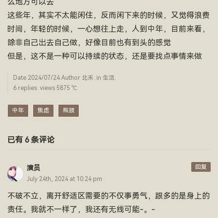
么地方可以去
这些年，其实不太能闲住，反而闲下来的时候，又觉得浪费
时间，年轻的时候，一心想往上走，人到中年，目前来看，
除非自己出去自己做，好像目前也有到头的感觉
但是，这不是一种可以持续的状态，还是要找点事情来做
Date
2024/07/24
.Author
北禾
.in
生活
.
6 replies. views 5875 ­℃
中年
焦虑
瓶颈
已有 6 条评论
回复
演员
July 24th, 2024 at 10:24 pm
不破不立，离开舒适区需要的不仅事勇气，跟多的是身上的
责任。我就不一样了，我还有无线可能-。-