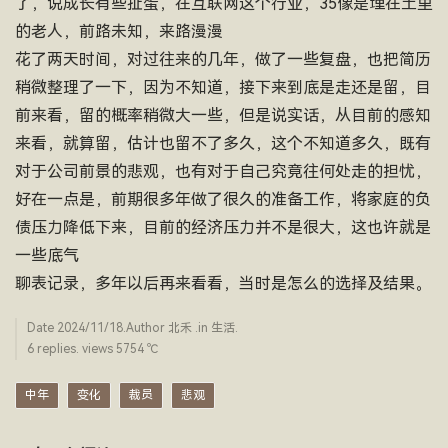
了，说成长有些扯蛋，在互联网这个行业，35像是埋在土里
的老人，前路未知，来路漫漫
花了两天时间，对过往来的几年，做了一些复盘，也把简历
稍微整理了一下，因为不知道，接下来到底是走还是留，目
前来看，留的概率稍微大一些，但是说实话，从目前的感知
来看，就算留，估计也留不了多久，这个不知道多久，既有
对于公司前景的悲观，也有对于自己究竟往何处走的担忧，
好在一点是，前期很多年做了很久的准备工作，将家庭的负
债压力降低下来，目前的经济压力并不是很大，这也许就是
一些底气
聊表记录，多年以后再来看看，当时是怎么的选择及结果。
Date
2024/11/18
.Author
北禾
.in
生活
.
6 replies. views 5754 ­℃
中年
变化
裁员
悲观