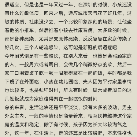
很适应，但是也是一年又过一年，在深圳的时候，小孩还没
有什么过敏体质，回来之后，适应城市天气花了好几年，过
敏的体质，社康没少去，一个比较印象深刻的场景：让他坐
着他的小推车，然后推着小孩去社康看病，大多数的时候，
都是各种感染，尤其是支原体感染，反反复复在家庭传染了
好几次，三个人轮流感染，这可能是新冠的后遗症吧
今年厨艺倒是有一些增长，在别人来看，也算是会照顾家庭
的人，一般周六或者周日，会做几个稍微好点的菜，然后一
家三口围着桌子吃一顿一周难得聚在一起的饭，平时都是我
下班了在外面吃，小孩在幼儿园吃，夫人因为平时家里事情
也比较多，也是勉强对付，所以有时候，周六或者周日的这
几顿饭就成为家庭难得聚在一起吃饭的时间
总的来看，生活这块还是平平淡淡，没有太多的波动，男主
外女主内，一般的事情也是商量着来，相互扶持维持这个家
庭的温度和稳定，除了有时候，孩子因为长大比较淘气之
外，这一年，在生活上，走的还算是比较稳健，本来性格也