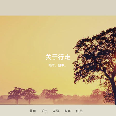
关于行走
陈年。旧事。
首页
关于
友链
留言
归档