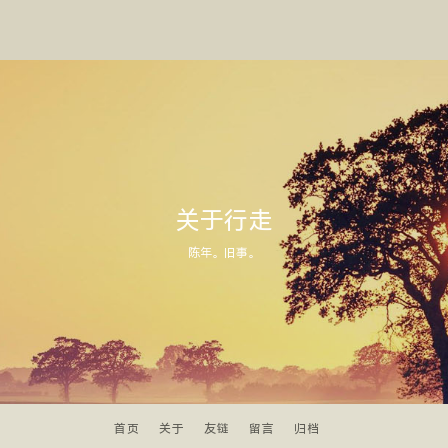
关于行走
陈年。旧事。
首页
关于
友链
留言
归档