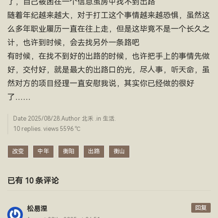
了，自己被困在一个信息茧房中找不到出路
随着年纪越来越大，对于打工这个事情越来越恐惧，虽然这
么多年职业履历一直在往上走，但是这毕竟不是一个长久之
计，也许到时候，会去找另外一条路吧
有时候，在找不到好的出路的时候，也许把手上的事情先做
好，交付好，就是最大的出路口的光，尽人事，听天命，虽
然对方的项目经理一直安慰我说，其实你已经做的很好
了……
Date
2025/08/28
.Author
北禾
.in
生活
.
10 replies. views 5596 ­℃
改变
中年
衡阳
出路
衡山
已有 10 条评论
回复
松易涅