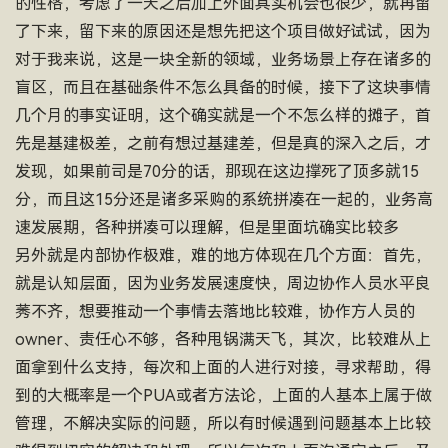
的性格，考虑了一天之后加上外面其实机会也很少，就再留
了下来，留下来的原因还是想先把这个项目做好试试，因为
对于我来说，这是一块全新的领域，业务场景上存在诸多的
盲区，而且在基础条件不怎么具备的时候，接下了这块事情
几个月的事实证明，这个确实就是一个不怎么样的摊子，首
先是基建极差，之前有想过基建差，但是真的深入之后，才
发现，如果前司是70分的话，那现在这边撑死了顶多就15
分，而且这15分还是诸多采购的系统拼凑在一起的，业务高
速发展期，各种拼凑可以理解，但是里面坑确实比较多
另外就是内部协作极难，难的地方体现在几个方面：首先，
就是认知层面，因为业务发展速度快，周边协作人员水平良
莠不齐，想要推动一个事情去落地比较难，协作方人员的
owner、责任心不够，各种甩锅满天飞，其次，比较难从上
面拿到什么支持，每次和上面的人进行对接，寻求帮助，得
到的大概率是一个PUA或者方法论，上面的人基本上属于做
管理，不解决实际的问题，所以有时候遇到问题基本上比较