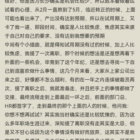
做好，但是因为长沙确实是机会比较少，所以就本着做着试
试看的心理，从2月一直熬到了5月，临近转正的时候，上面
可能也看出来了，产出没有达到预期，所以在试用期上，又
卡了我一道，那段时间，确实是人比较焦虑，焦虑其实来源
于自己对自己的要求，没有达到我想要的预期
中间有个小插曲，就是得知试用期没有过的时候，加上人比
较焦虑，我提了一次离职，那个时候的想法是还是想再看下
外面的一些机会，毕竟到了这个年纪，还是想去寻找一下自
己到底喜欢做什么事情，这几个月来看，大家从上家公司出
来之后，好像都不怎么顺利，有的在一年之内连续被裁员两
次，提了离职之后，我就准备走，并且把手上的事情都做了
交接，最终流程走到上面最后一环之后，前面的部门总、
HR都签字了，走到最终的那个上面的人的时候，他问我：
你想不想再试试？其实我当时确实还是比较犹豫的，因为这
么多年职场生涯过来，深知提了离职没有走其实是大忌，但
是又不甘心说因为这个事情没有做好而放弃，这其实不是我