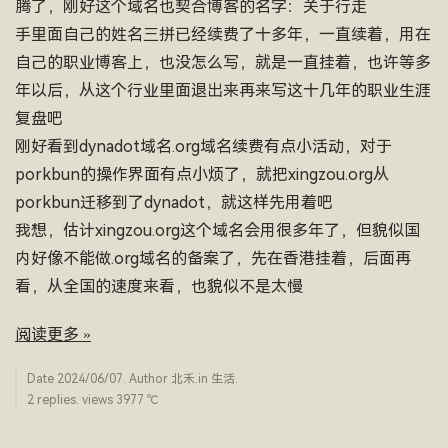
腾了，刚好这个域名也契合博客的名字：关于行走
手里面自己的姓名三拼已经续费了十多年，一直续着，用在
自己的职业博客上，也没怎么写，就是一直挂着，也许等多
年以后，从这个行业里面退出来再来写这十几年的职业生涯
复盘吧
刚好看到dynadot域名.org域名续费有点小活动，对于
porkbun的操作界面有点小烦了，就把xingzou.org从
porkbun迁移到了dynadot，就这样先用着吧
我想，估计xingzou.org这个域名会用很多年了，但貌似国
内好像不能做.org域名的备案了，先在香港挂着，后面再
看，从全国的速度来看，也貌似不是太慢
阅读更多 »
Date
2024/06/07
. Author
北禾
.in
生活
.
2 replies. views 3977 ­℃