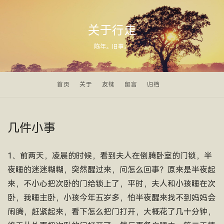
关于行走
陈年。旧事。
首页
关于
友链
留言
归档
几件小事
1、前两天，凌晨的时候，看到夫人在倒腾卧室的门锁，半
夜睡的迷迷糊糊，突然醒过来，问怎么回事？原来是半夜起
来，不小心把次卧的门给锁上了，平时，夫人和小孩睡在次
卧，我睡主卧，小孩今年五岁多，怕半夜醒来找不到妈妈会
闹腾，赶紧起来，看下怎么把门打开，大概花了几十分钟，