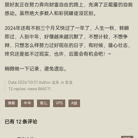
朋好友正在努力奔向财富自由的路上，充满了正能量的自我
感动。虽然绝大多数人和彩民赌徒没区别。
2024年还有不到三个月又快过了一年了，人生一秋，转瞬
即过，人到中年，好像越来越沉默了，不想计较，不想争
辩，只想怎么样努力过好现在的日子，有时候，雄心壮志，
终究还是抵不过现实，也许，后面会有机会吧！~
稍微做一下记录，避免遗忘。
Date
2024/10/31
.Author
北禾
.in
生活
.
12 replies. views 8640 ­℃
博客
中年
育儿
VPS
A股
已有 12 条评论