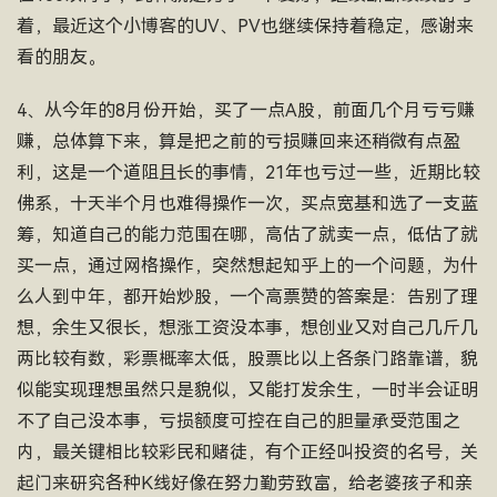
着，最近这个小博客的UV、PV也继续保持着稳定，感谢来
看的朋友。
4、从今年的8月份开始，买了一点A股，前面几个月亏亏赚
赚，总体算下来，算是把之前的亏损赚回来还稍微有点盈
利，这是一个道阻且长的事情，21年也亏过一些，近期比较
佛系，十天半个月也难得操作一次，买点宽基和选了一支蓝
筹，知道自己的能力范围在哪，高估了就卖一点，低估了就
买一点，通过网格操作，突然想起知乎上的一个问题，为什
么人到中年，都开始炒股，一个高票赞的答案是：告别了理
想，余生又很长，想涨工资没本事，想创业又对自己几斤几
两比较有数，彩票概率太低，股票比以上各条门路靠谱，貌
似能实现理想虽然只是貌似，又能打发余生，一时半会证明
不了自己没本事，亏损额度可控在自己的胆量承受范围之
内，最关键相比较彩民和赌徒，有个正经叫投资的名号，关
起门来研究各种K线好像在努力勤劳致富，给老婆孩子和亲