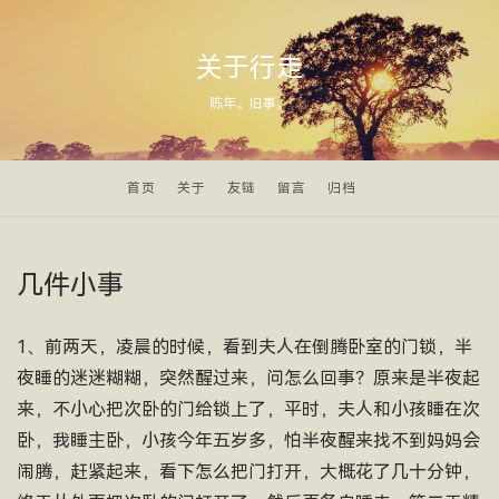
关于行走
陈年。旧事。
首页
关于
友链
留言
归档
几件小事
1、前两天，凌晨的时候，看到夫人在倒腾卧室的门锁，半
夜睡的迷迷糊糊，突然醒过来，问怎么回事？原来是半夜起
来，不小心把次卧的门给锁上了，平时，夫人和小孩睡在次
卧，我睡主卧，小孩今年五岁多，怕半夜醒来找不到妈妈会
闹腾，赶紧起来，看下怎么把门打开，大概花了几十分钟，