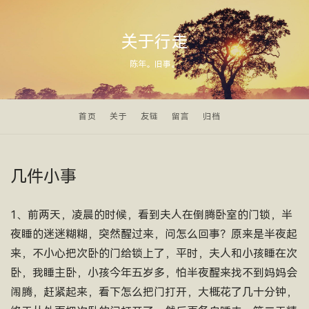
关于行走
陈年。旧事。
首页
关于
友链
留言
归档
几件小事
1、前两天，凌晨的时候，看到夫人在倒腾卧室的门锁，半
夜睡的迷迷糊糊，突然醒过来，问怎么回事？原来是半夜起
来，不小心把次卧的门给锁上了，平时，夫人和小孩睡在次
卧，我睡主卧，小孩今年五岁多，怕半夜醒来找不到妈妈会
闹腾，赶紧起来，看下怎么把门打开，大概花了几十分钟，