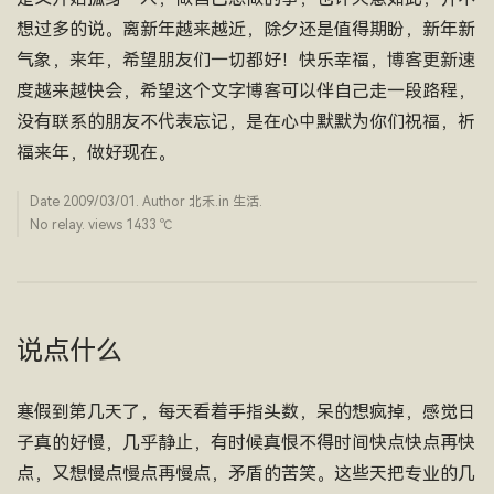
想过多的说。离新年越来越近，除夕还是值得期盼，新年新
气象，来年，希望朋友们一切都好！快乐幸福，博客更新速
度越来越快会，希望这个文字博客可以伴自己走一段路程，
没有联系的朋友不代表忘记，是在心中默默为你们祝福，祈
福来年，做好现在。
Date
2009/03/01
. Author
北禾
.in
生活
.
No relay. views 1433 ­℃
说点什么
寒假到第几天了，每天看着手指头数，呆的想疯掉，感觉日
子真的好慢，几乎静止，有时候真恨不得时间快点快点再快
点，又想慢点慢点再慢点，矛盾的苦笑。这些天把专业的几