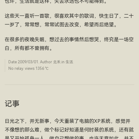
也许，生活就是这样，失去永远也不可能得到。
这些天一直听一首歌，很喜欢其中的歌词，快生日了，二十
一岁了，常常想，常常试图去改变，希望而后绝望。
在很多的夜晚失眠，想过去的事情然后想哭，终究是一场空
白，所有都不曾拥有。
Date
2009/03/01
. Author
北禾
.in
生活
.
No relay. views 1356 ­℃
记事
日光之下，并无新事，今天重装了电脑的XP系统，感觉并
不像想的那么难，做个标记好知道是何时装的系统，还有就
是又开始孤身一人，做自己想做的事，也许天意如此，并不