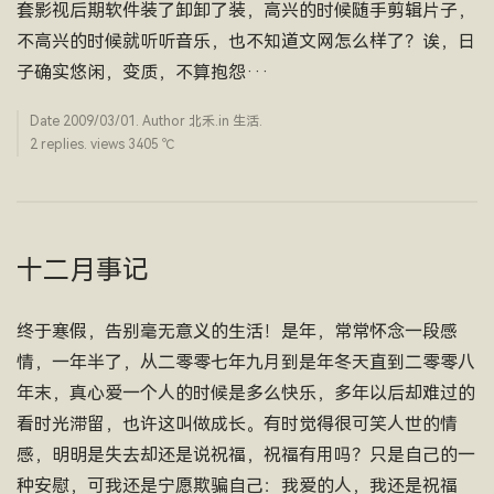
套影视后期软件装了卸卸了装，高兴的时候随手剪辑片子，
不高兴的时候就听听音乐，也不知道文网怎么样了？诶，日
子确实悠闲，变质，不算抱怨···
Date
2009/03/01
. Author
北禾
.in
生活
.
2 replies. views 3405 ­℃
十二月事记
终于寒假，告别毫无意义的生活！是年，常常怀念一段感
情，一年半了，从二零零七年九月到是年冬天直到二零零八
年末，真心爱一个人的时候是多么快乐，多年以后却难过的
看时光滞留，也许这叫做成长。有时觉得很可笑人世的情
感，明明是失去却还是说祝福，祝福有用吗？只是自己的一
种安慰，可我还是宁愿欺骗自己：我爱的人，我还是祝福