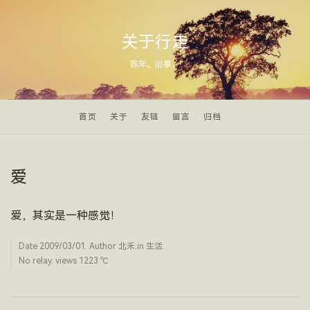
关于行走
陈年。旧事。
首页
关于
友链
留言
归档
爱
爱，其实是一种感觉！
Date
2009/03/01
. Author
北禾
.in
生活
.
No relay. views 1223 ­℃