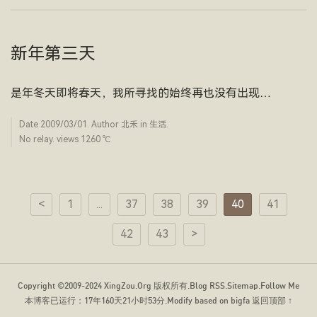
新年第三天
是年冬天即将春天，我所寻找的始终再也没有出现…
Date
2009/03/01
. Author
北禾
.in
生活
.
No relay. views 1260 ­℃
<
1
...
37
38
39
40
41
42
43
>
Copyright ©2009-2024
XingZou.Org
版权所有.
Blog RSS
.
Sitemap
.
Follow Me
本博客已运行：
17年160天21小时53分
.Modify based on bigfa
返回顶部 ↑