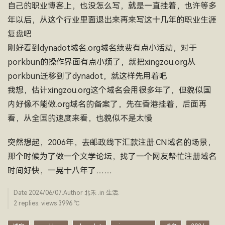
自己的职业博客上，也没怎么写，就是一直挂着，也许等多
年以后，从这个行业里面退出来再来写这十几年的职业生涯
复盘吧
刚好看到dynadot域名.org域名续费有点小活动，对于
porkbun的操作界面有点小烦了，就把xingzou.org从
porkbun迁移到了dynadot，就这样先用着吧
我想，估计xingzou.org这个域名会用很多年了，但貌似国
内好像不能做.org域名的备案了，先在香港挂着，后面再
看，从全国的速度来看，也貌似不是太慢
突然想起，2006年，去邮政线下汇款注册.CN域名的场景，
那个时候为了做一个文学论坛，找了一个网友帮忙注册域名
时间好快，一晃十八年了……
Date
2024/06/07
.Author
北禾
.in
生活
.
2 replies. views 3996 ­℃