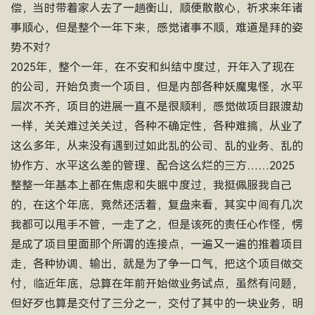
偿，当时带着家人去了一趟衡山，顺便散散心，祈求来年诸
事顺心，但是整个一年下来，感觉诸事不顺，难道是拜的姿
势不对？
2025年，整个一年，在不安和纠结中度过，开年入了现在
的公司，开始负责一个项目，但是内部各种妖魔鬼怪，水平
层次不齐，项目的进展一直不是很顺利，感觉做项目跟渡劫
一样，关关难过关关过，各种不确定性，各种难搞，从业了
这么多年，从来没有遇到过如此乱的公司、乱的业务、乱的
协作方、水平这么差的管理、配合这么烂的三方……2025
整整一年基本上都在焦虑和失眠中度过，我挺佩服我自己
的，在这个年底，竟然还活着，复盘来看，其实中间有几次
我都可以甩手不管，一走了之，但是该死的责任心作怪，愣
是成了项目里面那个所谓的连接点，一遍又一遍的推着项目
走，各种协调、输出，就是为了争一口气，把这个项目做交
付，临近年底，总算在年前开始做业务试点，虽然有问题，
但好歹也算是交付了三分之一，交付了其中的一块业务，明