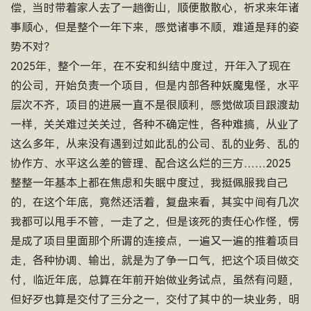
偿，当时带着家人去了一趟衡山，顺便散散心，祈求来年诸
事顺心，但是整个一年下来，感觉诸事不顺，难道是拜的姿
势不对？
2025年，整个一年，在不安和纠结中度过，开年入了现在
的公司，开始负责一个项目，但是内部各种妖魔鬼怪，水平
层次不齐，项目的进展一直不是很顺利，感觉做项目跟渡劫
一样，关关难过关关过，各种不确定性，各种难搞，从业了
这么多年，从来没有遇到过如此乱的公司、乱的业务、乱的
协作方、水平这么差的管理、配合这么烂的三方……2025
整整一年基本上都在焦虑和失眠中度过，我挺佩服我自己
的，在这个年底，竟然还活着，复盘来看，其实中间有几次
我都可以甩手不管，一走了之，但是该死的责任心作怪，愣
是成了项目里面那个所谓的连接点，一遍又一遍的推着项目
走，各种协调、输出，就是为了争一口气，把这个项目做交
付，临近年底，总算在年前开始做业务试点，虽然有问题，
但好歹也算是交付了三分之一，交付了其中的一块业务，明