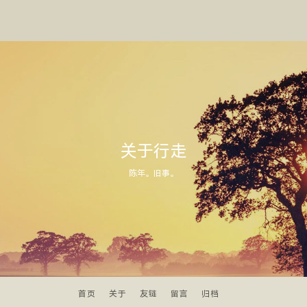
关于行走
陈年。旧事。
首页
关于
友链
留言
归档