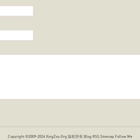
Copyright ©2009-2024
XingZou.Org
版权所有.
Blog RSS
.
Sitemap
.
Follow Me