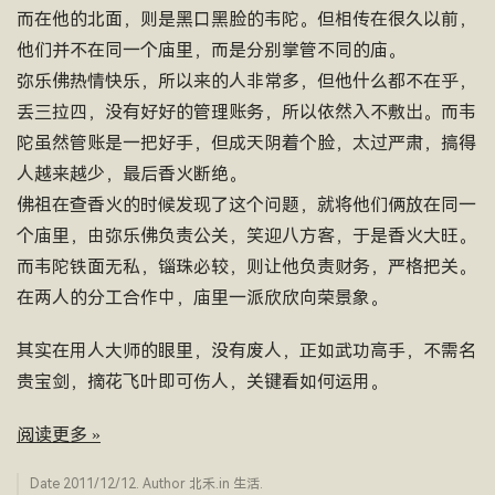
而在他的北面，则是黑口黑脸的韦陀。但相传在很久以前，
他们并不在同一个庙里，而是分别掌管不同的庙。
弥乐佛热情快乐，所以来的人非常多，但他什么都不在乎，
丢三拉四，没有好好的管理账务，所以依然入不敷出。而韦
陀虽然管账是一把好手，但成天阴着个脸，太过严肃，搞得
人越来越少，最后香火断绝。
佛祖在查香火的时候发现了这个问题，就将他们俩放在同一
个庙里，由弥乐佛负责公关，笑迎八方客，于是香火大旺。
而韦陀铁面无私，锱珠必较，则让他负责财务，严格把关。
在两人的分工合作中，庙里一派欣欣向荣景象。
其实在用人大师的眼里，没有废人，正如武功高手，不需名
贵宝剑，摘花飞叶即可伤人，关键看如何运用。
阅读更多 »
Date
2011/12/12
. Author
北禾
.in
生活
.