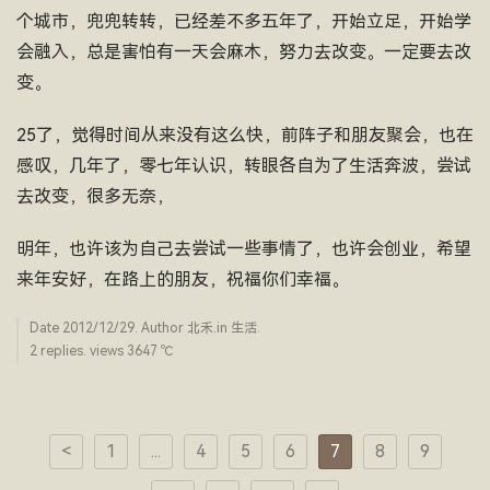
个城市，兜兜转转，已经差不多五年了，开始立足，开始学
会融入，总是害怕有一天会麻木，努力去改变。一定要去改
变。
25了，觉得时间从来没有这么快，前阵子和朋友聚会，也在
感叹，几年了，零七年认识，转眼各自为了生活奔波，尝试
去改变，很多无奈，
明年，也许该为自己去尝试一些事情了，也许会创业，希望
来年安好，在路上的朋友，祝福你们幸福。
Date
2012/12/29
. Author
北禾
.in
生活
.
2 replies. views 3647 ­℃
<
1
...
4
5
6
7
8
9