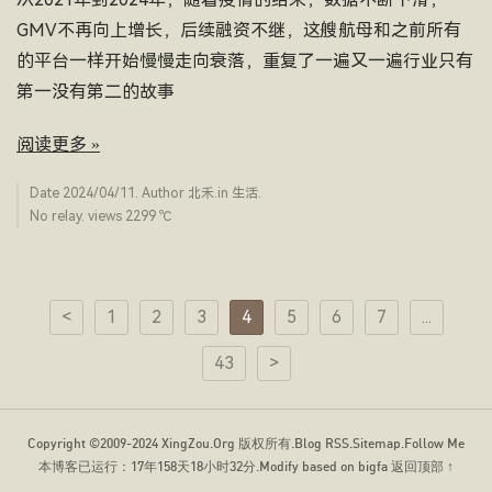
GMV不再向上增长，后续融资不继，这艘航母和之前所有
的平台一样开始慢慢走向衰落，重复了一遍又一遍行业只有
第一没有第二的故事
阅读更多 »
Date
2024/04/11
. Author
北禾
.in
生活
.
No relay. views 2299 ­℃
<
1
2
3
4
5
6
7
...
43
>
Copyright ©2009-2024
XingZou.Org
版权所有.
Blog RSS
.
Sitemap
.
Follow Me
本博客已运行：
17年158天18小时32分
.Modify based on bigfa
返回顶部 ↑