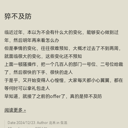
猝不及防
临近过年，本以为不会有什么大的变化，能够安心做到过
年，然后明年再来看怎么办
但是事情的变化，往往很难预知，大概才过去了不到两周，
就面临很大的变化，这些变化还不预知
上面一顿骚操作，把一个几百人的部门一号位、二号位给裁
了，然后很快的下手、很快的走人
于是乎，又开始变得人心惶惶，大家每天都小心翼翼，都在
等何时可以拿礼包走人
早知道，就接了之前的offer了，真的是猝不及防
阅读更多 »
Date
2024/12/23
. Author
北禾
.in
生活
.