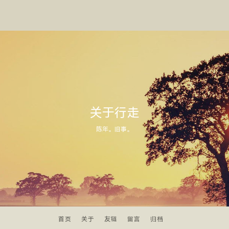
关于行走
陈年。旧事。
首页
关于
友链
留言
归档