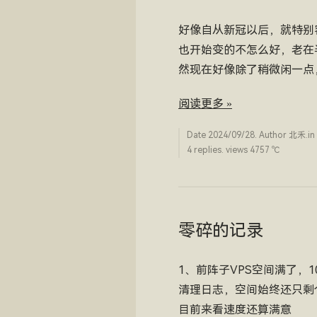
好像自从新冠以后，就特别
也开始变的不怎么好，老在
然现在好像除了稍微闲一点
阅读更多 »
Date
2024/09/28
. Author
北禾
.in
4 replies. views 4757 ­℃
零碎的记录
1、前阵子VPS空间满了
清理日志，空间始终还只剩
目前来看速度还算满意