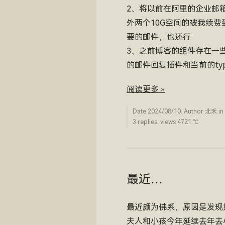
2、将以前在阿里的企业邮
外两个10G空间的被我续
要的邮件，也还行
3、之前博客的组件存在一
的邮件回复插件和当前的ty
阅读更多 »
Date
2024/08/10
. Author
北禾
.in
3 replies. views 4721 ­℃
最近…
最近颇为佛系，原因是发现
夫人和小孩今年延续去年去