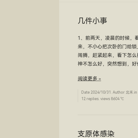
几件小事
1、前两天，凌晨的时候，
来，不小心把次卧的门给锁
闹腾，赶紧起来，看下怎么
神不怎么好，突然想到，好
阅读更多 »
Date
2024/10/31
. Author
北禾
.in
12 replies. views 8604 ­℃
支原体感染