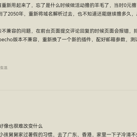
箱重新用起来了，忘了是什么时候做活动撸的羊毛了，当时0元
费到了2050年，重新将域名解析过去，也不知道还能继续撸多久
些不兼容的问题，在前台页面提交评论回复的时候页面会报错，
pecho版本不兼容，重新换了一个新的插件，配好邮箱参数，
生活
.
好像也很难改变什么
小孩舅舅家过暑假的习惯，去了广东、香港，家里一下子冷清不