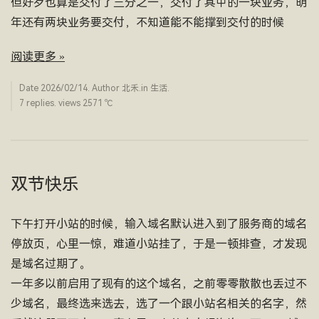
但好歹也算是交付了三分之一，交付了其中的一块业务，明
年还有两块业务要交付，不知道能不能撑到交付的时候
阅读更多 »
Date
2026/02/14
. Author
北禾
.in
生活
.
7 replies. views 2571 ­℃
双节快乐
下午打开小站的时候，输入域名默认进入到了服务商的域名
停放页，心里一惊，难道小站挂了，于是一顿排查，才发现
是域名过期了。
一年多以前启用了现有的这个域名，之前零零散散也丢过不
少域名，最终选来选去，选了一个跟小站名相关的名字，然