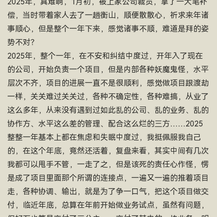
2025年，真难啊，1月初，被上家公司裁员，拿了一大笔补
偿，当时带着家人去了一趟衡山，顺便散散心，祈求来年诸
事顺心，但是整个一年下来，感觉诸事不顺，难道是拜的姿
势不对？
2025年，整个一年，在不安和纠结中度过，开年入了现在
的公司，开始负责一个项目，但是内部各种妖魔鬼怪，水平
层次不齐，项目的进展一直不是很顺利，感觉做项目跟渡劫
一样，关关难过关关过，各种不确定性，各种难搞，从业了
这么多年，从来没有遇到过如此乱的公司、乱的业务、乱的
协作方、水平这么差的管理、配合这么烂的三方……2025
整整一年基本上都在焦虑和失眠中度过，我挺佩服我自己
的，在这个年底，竟然还活着，复盘来看，其实中间有几次
我都可以甩手不管，一走了之，但是该死的责任心作怪，愣
是成了项目里面那个所谓的连接点，一遍又一遍的推着项目
走，各种协调、输出，就是为了争一口气，把这个项目做交
付，临近年底，总算在年前开始做业务试点，虽然有问题，