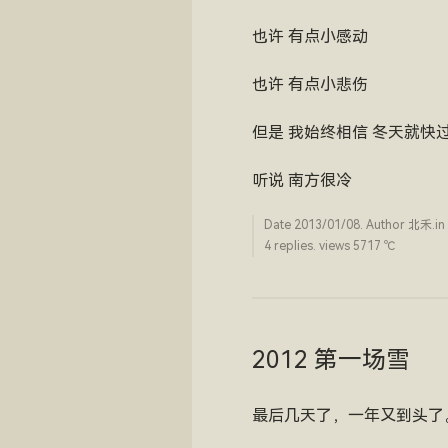
也许 有点小感动
也许 有点小悲伤
但是 我始终相信 冬天就快
听说 南方很冷
Date
2013/01/08
. Author
北禾
.in
4 replies. views 5717 ­℃
2012 第一场雪
最后几天了，一年又到头了