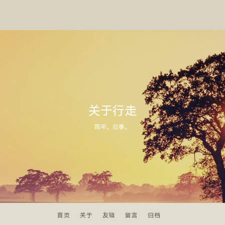
关于行走
陈年。旧事。
首页
关于
友链
留言
归档