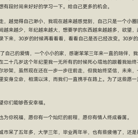
想有段时间来好好的学习一下。给自己更多的机会。
走，越觉得自己渺小，我现在越来越感觉到，自己只是一个小圈
间越来越少，年纪越来越大，想要学的东西越来越越多，欲望，
录下来，30岁的时候再看看看，看看自己是否已经改变。30岁
，有了自己的爱情，一个小小的家，感谢笨笨三年来一直的陪伴，
在二十几岁这个年纪里我一无所有的时候死心塌地的跟着我始终
尔吵架，虽然现在还在一步一步往前走，但我始终坚信，未来，
里安身立命，相濡以沫，而我们一直携手在路上。为了这些愿一
望你们能够各安幸福。
也为你祝福，愿你有一个灿烂的前程，愿你有情人终成眷属。
城市呆了五年多，大学三年，毕业两年半，也有些疲倦了，还是