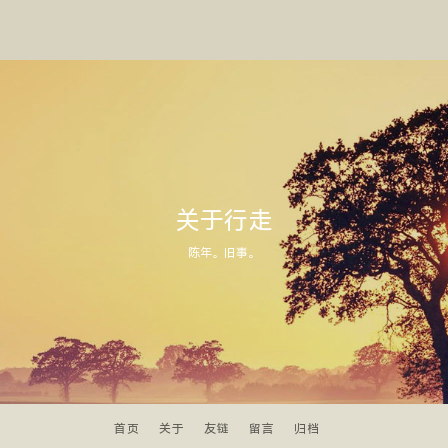
关于行走
陈年。旧事。
首页
关于
友链
留言
归档